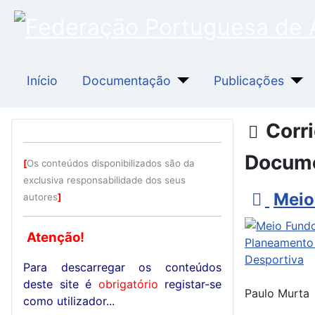
Início
Documentação
Publicações
Pasta
Corr
Docum
[
Os conteúdos disponibilizados são da
exclusiva responsabilidade dos seus
p
Meio
autores
]
d
Atenção!
f
Para descarregar os conteúdos
deste site é
obrigatório
registar-se
Paulo Murta
como utilizador...