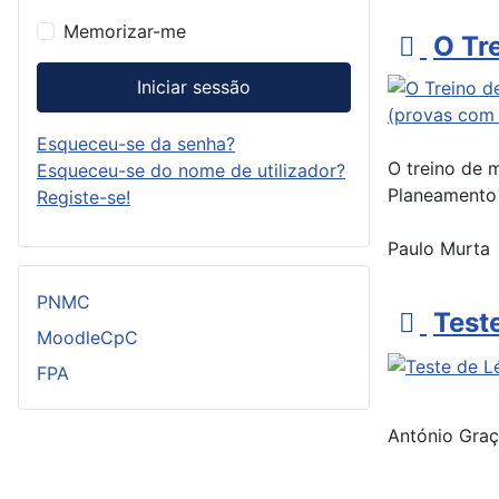
Memorizar-me
p
O Tr
d
Iniciar sessão
f
Esqueceu-se da senha?
O treino de 
Esqueceu-se do nome de utilizador?
Planeamento
Registe-se!
Paulo Murta
PNMC
p
Test
MoodleCpC
d
FPA
f
António Gra