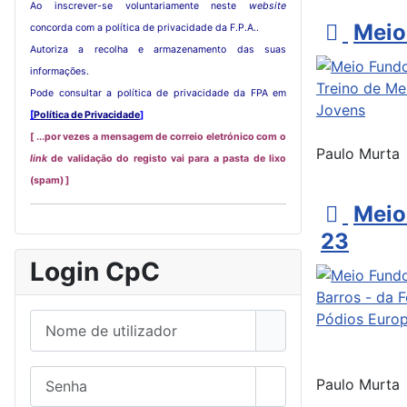
Ao inscrever-se voluntariamente neste
website
p
Meio
concorda com a política de privacidade da F.P.A..
Autoriza a recolha e armazenamento das suas
d
informações.
f
Pode consultar a política de privacidade da FPA em
[
Política de Privacidade
]
[ ...por vezes a mensagem de correio eletrónico com o
Paulo Murta
link
de validação do registo vai para a pasta de lixo
(spam) ]
p
Meio
d
23
f
Login CpC
Nome de utilizador
Senha
Paulo Murta
Mostrar senha