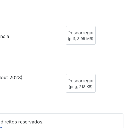
Descarregar
ência
(
pdf,
3.95 MB
)
1out 2023)
Descarregar
(
png,
218 KB
)
direitos reservados.