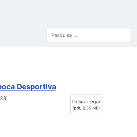
Pesquisar
poca Desportiva
023)
Descarregar
(
pdf,
2.35 MB
)