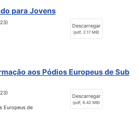
ndo para Jovens
023)
Descarregar
(
pdf,
2.17 MB
)
ormação aos Pódios Europeus de Sub
023)
Descarregar
(
pdf,
6.42 MB
)
os Europeus de