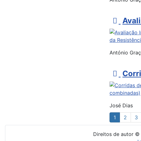
o
p
Avali
d
f
António Gra
p
Corr
d
f
José Dias
1
2
3
Direitos de autor ©