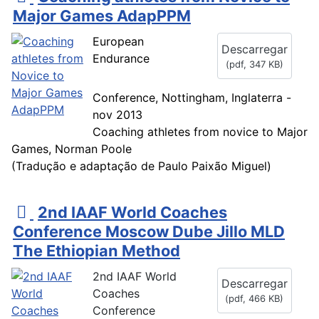
d
Major Games AdapPPM
f
European
Descarregar
Endurance
(
pdf,
347 KB
)
Conference, Nottingham, Inglaterra -
nov 2013
Coaching athletes from novice to Major
Games, Norman Poole
(Tradução e adaptação de Paulo Paixão Miguel)
p
2nd IAAF World Coaches
d
Conference Moscow Dube Jillo MLD
f
The Ethiopian Method
2nd IAAF World
Descarregar
Coaches
(
pdf,
466 KB
)
Conference