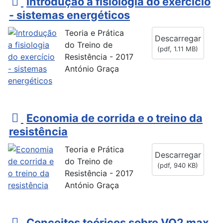
p
Introdução a fisiologia do exercício
d
- sistemas energéticos
f
Teoria e Prática
Descarregar
do Treino de
(
pdf,
1.11 MB
)
Resistência - 2017
António Graça
p
Economia de corrida e o treino da
d
resistência
f
Teoria e Prática
Descarregar
do Treino de
(
pdf,
940 KB
)
Resistência - 2017
António Graça
p
Conceitos teóricos sobre VO2 max