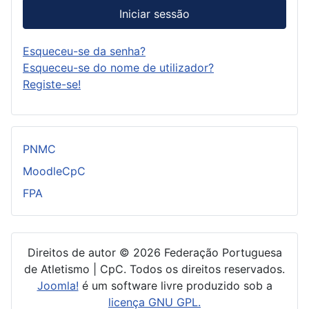
Iniciar sessão
Esqueceu-se da senha?
Esqueceu-se do nome de utilizador?
Registe-se!
PNMC
MoodleCpC
FPA
Direitos de autor © 2026 Federação Portuguesa
de Atletismo | CpC. Todos os direitos reservados.
Joomla!
é um software livre produzido sob a
licença GNU GPL.