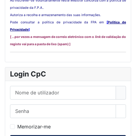
Ao inscrever-se voluntariamente neste
website
concorda com a política de
privacidade da F.P.A..
Autoriza a recolha e armazenamento das suas informações.
Pode consultar a política de privacidade da FPA em
[
Política de
Privacidade
]
[ ...por vezes a mensagem de correio eletrónico com o
link
de validação do
registo vai para a pasta de lixo (spam) ]
Login CpC
Nome de utilizador
Senha
Mostra
Memorizar-me