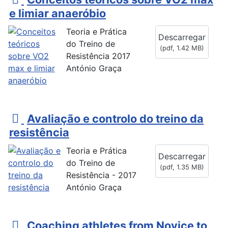
d
e limiar anaeróbio
f
Teoria e Prática
Descarregar
do Treino de
(
pdf,
1.42 MB
)
Resistência 2017
António Graça
p
Avaliação e controlo do treino da
d
resistência
f
Teoria e Prática
Descarregar
do Treino de
(
pdf,
1.35 MB
)
Resistência - 2017
António Graça
p
Coaching athletes from Novice to