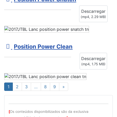
i
Descarregar
d
(
mp4,
2.29 MB
)
e
o
v
Position Power Clean
i
Descarregar
d
(
mp4,
1.75 MB
)
e
o
1
2
3
…
8
9
»
[
Os conteúdos disponibilizados são da exclusiva