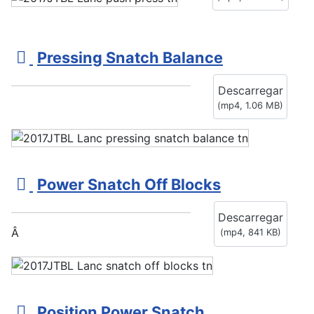
e
o
v
Pressing Snatch Balance
i
Descarregar
d
(
mp4,
1.06 MB
)
e
o
v
Power Snatch Off Blocks
i
Descarregar
d
Â
(
mp4,
841 KB
)
e
o
v
Position Power Snatch