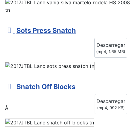
v
Sots Press Snatch
i
Descarregar
d
(
mp4,
1.65 MB
)
e
o
v
Snatch Off Blocks
i
Descarregar
d
Â
(
mp4,
992 KB
)
e
o