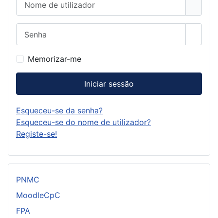
Senha
Mostra
Memorizar-me
Iniciar sessão
Esqueceu-se da senha?
Esqueceu-se do nome de utilizador?
Registe-se!
PNMC
MoodleCpC
FPA