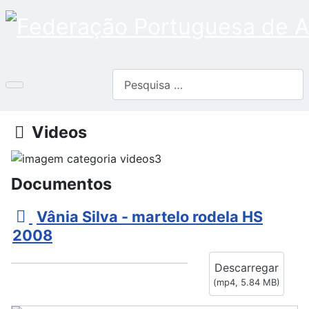
Pesquisar
Pasta
Videos
Documentos
v
Vânia Silva - martelo rodela HS
i
2008
d
Descarregar
e
(
mp4,
5.84 MB
)
o