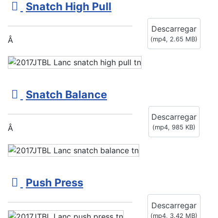
v
Snatch High Pull
i
Descarregar
d
Â
(
mp4,
2.65 MB
)
e
o
v
Snatch Balance
i
Descarregar
d
Â
(
mp4,
985 KB
)
e
o
v
Push Press
i
Descarregar
d
(
mp4,
3.42 MB
)