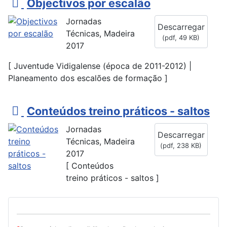
p
Objectivos por escalão
d
Jornadas
Descarregar
f
Técnicas, Madeira
(
pdf,
49 KB
)
2017
[ Juventude Vidigalense (época de 2011-2012) |
Planeamento dos escalões de formação ]
p
Conteúdos treino práticos - saltos
d
Jornadas
Descarregar
f
Técnicas, Madeira
(
pdf,
238 KB
)
2017
[ Conteúdos
treino práticos - saltos ]