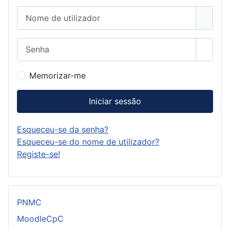
Nome de utilizador
Senha
Mostra
Memorizar-me
Iniciar sessão
Esqueceu-se da senha?
Esqueceu-se do nome de utilizador?
Registe-se!
PNMC
MoodleCpC