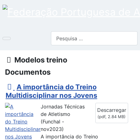
Pesquisar
Pasta
Modelos treino
Documentos
p
A importância do Treino
d
Multidisciplinar nos Jovens
f
Jornadas Técnicas
Descarregar
de Atletismo
(
pdf,
2.84 MB
)
(Funchal -
nov2023)
A importância do Treino