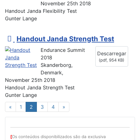
November 25th 2018
Handout Janda Flexibility Test
Gunter Lange
p
Handout Janda Strength Test
d
Endurance Summit
Descarregar
f
2018
(
pdf,
954 KB
)
Skanderborg,
Denmark,
November 25th 2018
Handout Janda Strength Test
Gunter Lange
«
1
2
3
4
»
[
Os conteúdos disponibilizados são da exclusiva