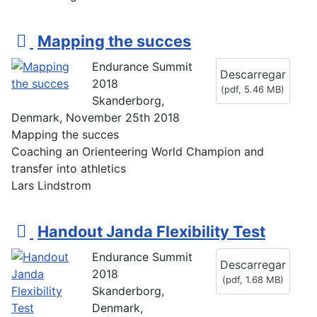
p
Mapping the succes
d
Endurance Summit
Descarregar
f
2018
(
pdf,
5.46 MB
)
Skanderborg,
Denmark, November 25th 2018
Mapping the succes
Coaching an Orienteering World Champion and
transfer into athletics
Lars Lindstrom
p
Handout Janda Flexibility Test
d
Endurance Summit
Descarregar
f
2018
(
pdf,
1.68 MB
)
Skanderborg,
Denmark,