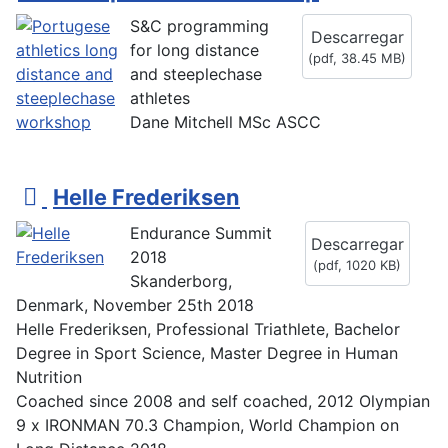
f
S&C programming
Descarregar
for long distance
(
pdf,
38.45 MB
)
and steeplechase
athletes
Dane Mitchell MSc ASCC
p
Helle Frederiksen
d
Endurance Summit
Descarregar
f
2018
(
pdf,
1020 KB
)
Skanderborg,
Denmark, November 25th 2018
Helle Frederiksen, Professional Triathlete, Bachelor
Degree in Sport Science, Master Degree in Human
Nutrition
Coached since 2008 and self coached, 2012 Olympian
9 x IRONMAN 70.3 Champion, World Champion on