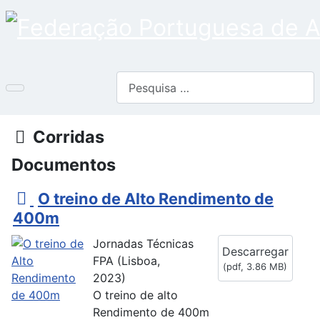
Pesquisar
Pasta
Corridas
Documentos
p
O treino de Alto Rendimento de
d
400m
f
Jornadas Técnicas
Descarregar
FPA (Lisboa,
(
pdf,
3.86 MB
)
2023)
O treino de alto
Rendimento de 400m