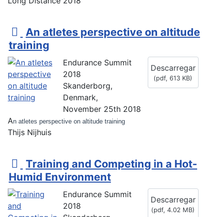
Long Distance 2018
p
An atletes perspective on altitude
d
training
f
Endurance Summit
Descarregar
2018
(
pdf,
613 KB
)
Skanderborg,
Denmark,
November 25th 2018
A
n atletes perspective on altitude training
Thijs Nijhuis
p
Training and Competing in a Hot-
d
Humid Environment
f
Endurance Summit
Descarregar
2018
(
pdf,
4.02 MB
)