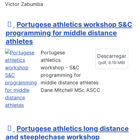
Victor Zabumba
p
Portugese athletics workshop S&C
d
programming for middle distance
f
athletes
Portugese
Descarregar
athletics
(
pdf,
6.19 MB
)
workshop - S&C
programming for
middle distance athletes
Dane Mitchell MSc ASCC
p
Portugese athletics long distance
d
and steeplechase workshop