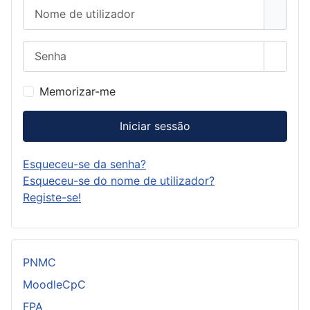
Nome de utilizador
Senha
Mostra
Memorizar-me
Iniciar sessão
Esqueceu-se da senha?
Esqueceu-se do nome de utilizador?
Registe-se!
PNMC
MoodleCpC
FPA