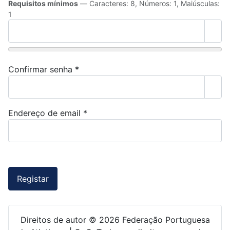
Requisitos mínimos
— Caracteres: 8, Números: 1, Maiúsculas:
1
Most
Confirmar senha
*
Most
Endereço de email
*
Captcha
*
Registar
Direitos de autor © 2026 Federação Portuguesa