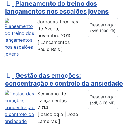
p
Planeamento do treino dos
d
lançamentos nos escalões jovens
f
Jornadas Técnicas
Descarregar
de Aveiro,
(
pdf,
1006 KB
)
novembro 2015
[ Lançamentos |
Paulo Reis ]
p
Gestão das emoções:
d
concentração e controlo da ansiedade
f
Seminário de
Descarregar
Lançamentos,
(
pdf,
8.66 MB
)
2014
[ psicologia | João
Lameiras ]