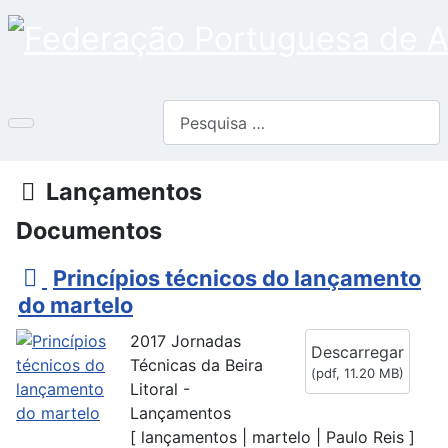
Pesquisar
Pasta
Lançamentos
Documentos
p
Princípios técnicos do lançamento
d
do martelo
f
2017 Jornadas
Descarregar
Técnicas da Beira
(
pdf,
11.20 MB
)
Litoral -
Lançamentos
[ lançamentos | martelo | Paulo Reis ]