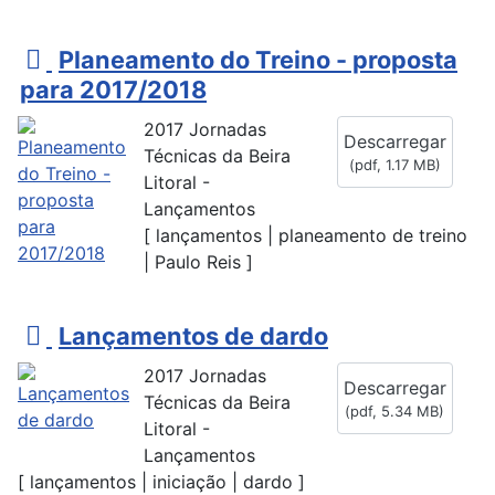
p
Planeamento do Treino - proposta
d
para 2017/2018
f
2017 Jornadas
Descarregar
Técnicas da Beira
(
pdf,
1.17 MB
)
Litoral -
Lançamentos
[ lançamentos | planeamento de treino
| Paulo Reis ]
p
Lançamentos de dardo
d
2017 Jornadas
Descarregar
f
Técnicas da Beira
(
pdf,
5.34 MB
)
Litoral -
Lançamentos
[ lançamentos | iniciação | dardo ]