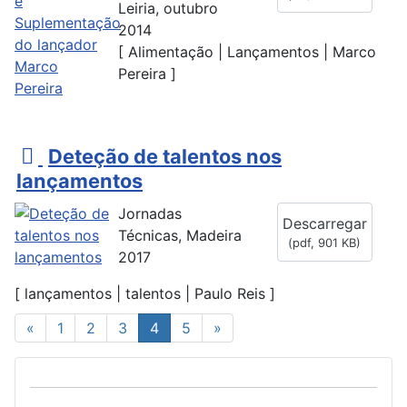
Leiria, outubro
2014
[ Alimentação | Lançamentos | Marco
Pereira ]
p
Deteção de talentos nos
d
lançamentos
f
Jornadas
Descarregar
Técnicas, Madeira
(
pdf,
901 KB
)
2017
[ lançamentos | talentos | Paulo Reis ]
«
1
2
3
4
5
»