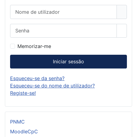
Nome de utilizador
Senha
Mostra
Memorizar-me
Iniciar sessão
Esqueceu-se da senha?
Esqueceu-se do nome de utilizador?
Registe-se!
PNMC
MoodleCpC