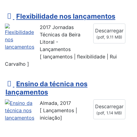
p
Flexibilidade nos lançamentos
d
2017 Jornadas
Descarregar
f
Técnicas da Beira
(
pdf,
9.11 MB
)
Litoral -
Lançamentos
[ lançamentos | flexibilidade | Rui
Carvalho ]
p
Ensino da técnica nos
d
lançamentos
f
Almada, 2017
Descarregar
[ Lançamentos |
(
pdf,
1.14 MB
)
iniciação]