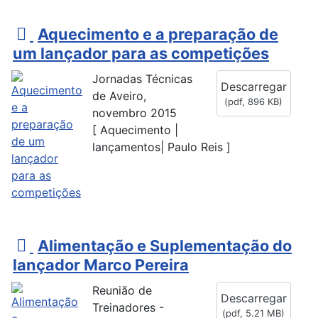
p
Aquecimento e a preparação de
d
um lançador para as competições
f
Jornadas Técnicas
Descarregar
de Aveiro,
(
pdf,
896 KB
)
novembro 2015
[ Aquecimento |
lançamentos| Paulo Reis ]
p
Alimentação e Suplementação do
d
lançador Marco Pereira
f
Reunião de
Descarregar
Treinadores -
(
pdf,
5.21 MB
)