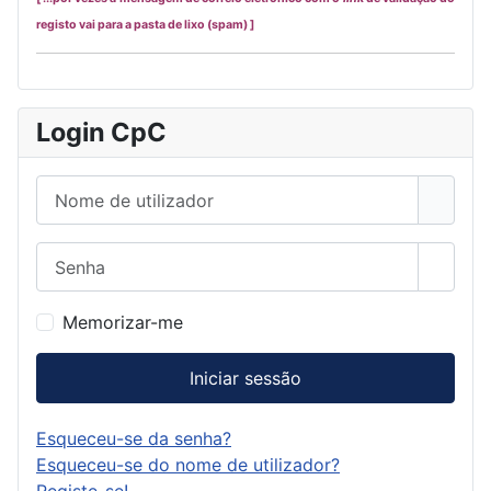
registo vai para a pasta de lixo (spam) ]
Login CpC
Nome de utilizador
Senha
Mostra
Memorizar-me
Iniciar sessão
Esqueceu-se da senha?
Esqueceu-se do nome de utilizador?
Registe-se!