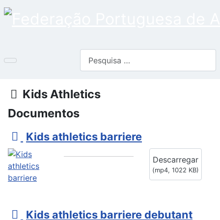
Pesquisar
Pasta
Kids Athletics
Documentos
v
Kids athletics barriere
i
Descarregar
d
(
mp4,
1022 KB
)
e
o
v
Kids athletics barriere debutant