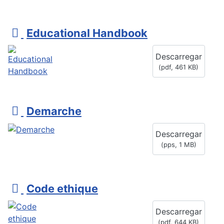
p
Educational Handbook
d
Descarregar
f
(
pdf,
461 KB
)
d
Demarche
o
Descarregar
c
(
pps,
1 MB
)
u
m
e
p
Code ethique
n
d
t
Descarregar
f
o
(
pdf,
644 KB
)