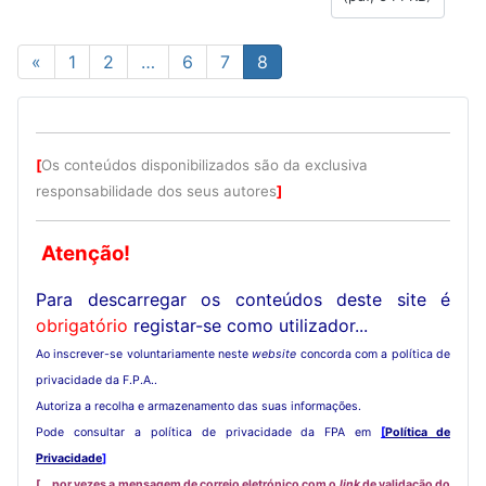
«
1
2
…
6
7
8
[
Os conteúdos disponibilizados são da exclusiva
responsabilidade dos seus autores
]
Atenção!
Para descarregar os conteúdos deste site é
obrigatório
registar-se como utilizador...
Ao inscrever-se voluntariamente neste
website
concorda com a política de
privacidade da F.P.A..
Autoriza a recolha e armazenamento das suas informações.
Pode consultar a política de privacidade da FPA em
[
Política de
Privacidade
]
[ ...por vezes a mensagem de correio eletrónico com o
link
de validação do