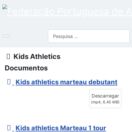
Pesquisar
Pasta
Kids Athletics
Documentos
v
Kids athletics marteau debutant
i
Descarregar
d
(
mp4,
6.45 MB
)
e
o
v
Kids athletics Marteau 1 tour