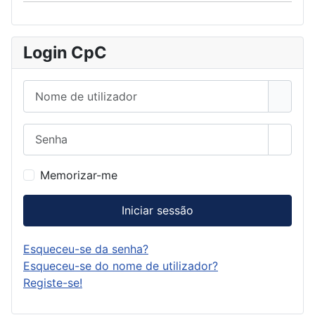
Login CpC
Nome de utilizador
Senha
Mostra
Memorizar-me
Iniciar sessão
Esqueceu-se da senha?
Esqueceu-se do nome de utilizador?
Registe-se!