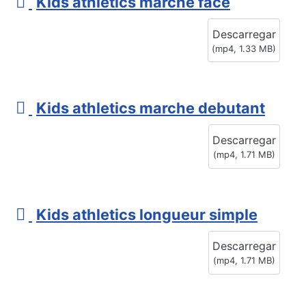
v
Kids athletics marche face
i
Descarregar
d
(
mp4,
1.33 MB
)
e
o
v
Kids athletics marche debutant
i
Descarregar
d
(
mp4,
1.71 MB
)
e
o
v
Kids athletics longueur simple
i
Descarregar
d
(
mp4,
1.71 MB
)
e
o