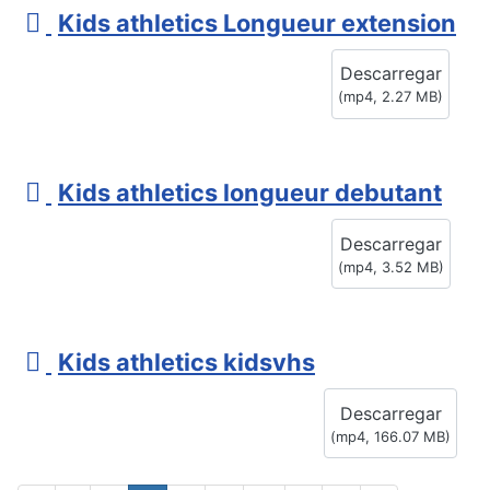
v
Kids athletics Longueur extension
i
Descarregar
d
(
mp4,
2.27 MB
)
e
o
v
Kids athletics longueur debutant
i
Descarregar
d
(
mp4,
3.52 MB
)
e
o
v
Kids athletics kidsvhs
i
Descarregar
d
(
mp4,
166.07 MB
)
e
o