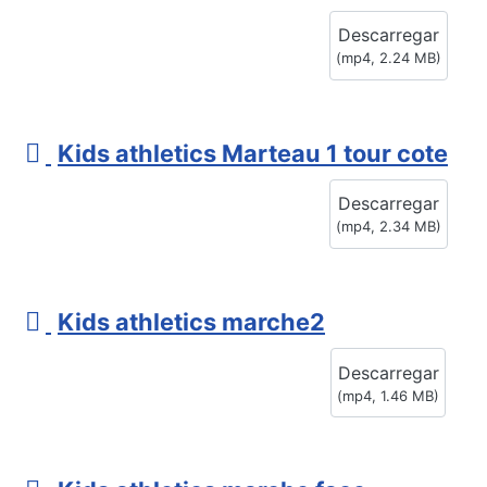
i
Descarregar
d
(
mp4,
2.24 MB
)
e
o
v
Kids athletics Marteau 1 tour cote
i
Descarregar
d
(
mp4,
2.34 MB
)
e
o
v
Kids athletics marche2
i
Descarregar
d
(
mp4,
1.46 MB
)
e
o