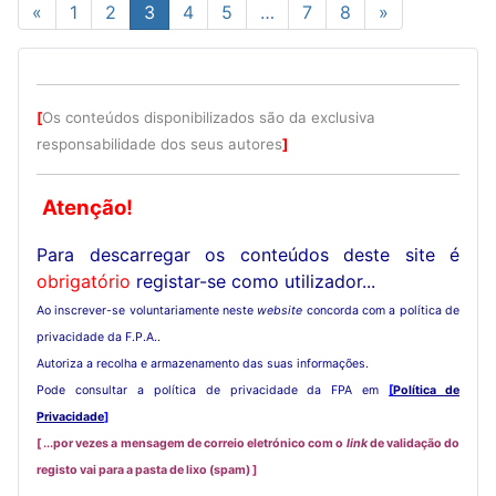
«
1
2
3
4
5
…
7
8
»
[
Os conteúdos disponibilizados são da exclusiva
responsabilidade dos seus autores
]
Atenção!
Para descarregar os conteúdos deste site é
obrigatório
registar-se como utilizador...
Ao inscrever-se voluntariamente neste
website
concorda com a política de
privacidade da F.P.A..
Autoriza a recolha e armazenamento das suas informações.
Pode consultar a política de privacidade da FPA em
[
Política de
Privacidade
]
[ ...por vezes a mensagem de correio eletrónico com o
link
de validação do
registo vai para a pasta de lixo (spam) ]