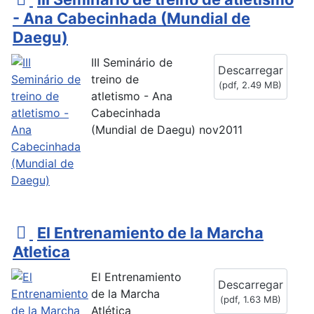
d
- Ana Cabecinhada (Mundial de
f
Daegu)
III Seminário de
Descarregar
treino de
(
pdf,
2.49 MB
)
atletismo - Ana
Cabecinhada
(Mundial de Daegu) nov2011
p
El Entrenamiento de la Marcha
d
Atletica
f
El Entrenamiento
Descarregar
de la Marcha
(
pdf,
1.63 MB
)
Atlética