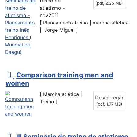
treino de
(
pdf,
2.25 MB
)
atletismo -
nov2011
[ Planeamento treino | marcha atlética
| Jorge Miguel ]
p
Comparison training men and
d
women
f
[ Marcha atlética |
Descarregar
Treino ]
(
pdf,
1.77 MB
)
p
III Seminário de treino de atletismo