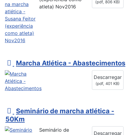
(
pdf,
806 KB
)
atleta) Nov2016
p
Marcha Atlética - Abastecimentos
d
Descarregar
f
(
pdf,
401 KB
)
p
Seminário de marcha atlética -
d
50Km
f
Seminário de
Descarregar