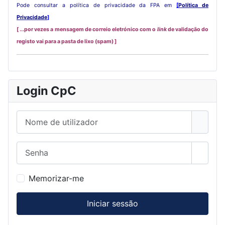
Pode consultar a política de privacidade da FPA em
[
Política de
Privacidade
]
[ ...por vezes a mensagem de correio eletrónico com o
link
de validação do
registo vai para a pasta de lixo (spam) ]
Login CpC
Nome de utilizador
Senha
Mostra
Memorizar-me
Iniciar sessão