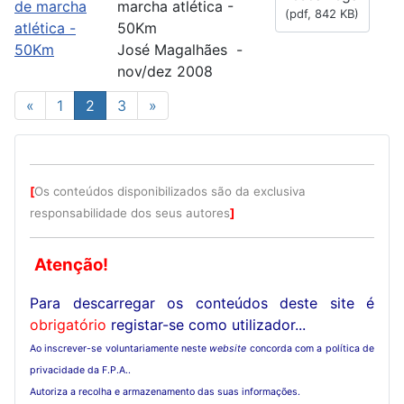
marcha atlética -
(
pdf,
842 KB
)
50Km
José Magalhães -
nov/dez 2008
«
1
2
3
»
[
Os conteúdos disponibilizados são da exclusiva
responsabilidade dos seus autores
]
Atenção!
Para descarregar os conteúdos deste site é
obrigatório
registar-se como utilizador...
Ao inscrever-se voluntariamente neste
website
concorda com a política de
privacidade da F.P.A..
Autoriza a recolha e armazenamento das suas informações.