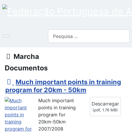
Pesquisar
Pasta
Marcha
Documentos
p
Much important points in training
d
program for 20km - 50km
f
Much important
Descarregar
points in training
(
pdf,
1.76 MB
)
program for
20km-50km
2007/2008