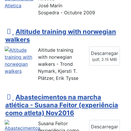
José Marín
Sospedra - Octubre 2009
p
Altitude training with norwegian
d
walkers
f
Altitude training
Descarregar
with norwegian
(
pdf,
2.15 MB
)
walkers - Trond
Nymark, Kjersti T.
Plätzer, Erik Tysse
p
Abastecimentos na marcha
d
atlética - Susana Feitor (experiência
f
como atleta) Nov2016
Susana Feitor
Descarregar
(experiência como