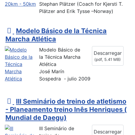
Stephan Plätzer (Coach for Kjersti T.
Plätzer and Erik Tysse –Norway)
p
Modelo Básico de la Técnica
d
Marcha Atlética
f
Modelo Básico de
Descarregar
la Técnica Marcha
(
pdf,
5.41 MB
)
Atlética
José Marín
Sospedra - julio 2009
p
III Seminário de treino de atletismo
d
- Planeamento treino Inês Henriques (
f
Mundial de Daegu)
III Seminário de
Descarregar